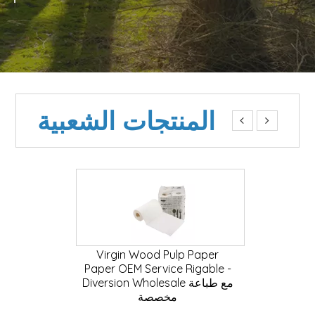
المنتجات الشعبية


سجة الوجه المعبأة اللب الأصلي
Virgin Wood Pulp Paper
التي تدعم التخصيص بالجملة
Paper OEM Service Rigable -
لاحتياجات علامتك التجارية
Diversion Wholesale مع طباع
مخصصة