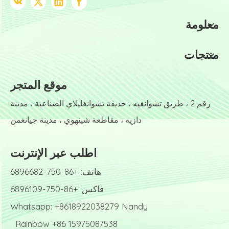
معلومة
منتجات
موقع المتجر
رقم 2 ، طريق تشوانغيه ، حديقة تشوانغليلاي الصناعية ، مدينة
دازيه ، مقاطعة شينهوي ، مدينة جيانغمن
اطلب عبر الإنترنت
هاتف: +86-750-6896682
فاكس: +86-750-6896109
Whatsapp: +8618922038279 Nandy
Rainbow +86 15975087538