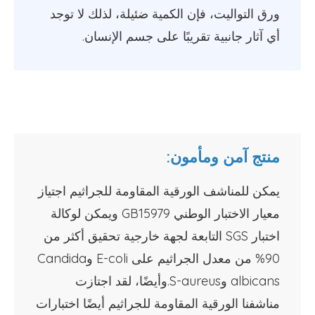
ورق التواليت، فإن الكمية ضئيلة، لذلك لا توجد
أي آثار جانبية تقريبًا على جسم الإنسان.
منتج آمن ومأمون:
يمكن للمناشف الورقية المقاومة للجراثيم اجتياز
معيار الاختبار الوطني GB15979 ويمكن لوكالة
اختبار SGS التابعة لجهة خارجية تحقيق أكثر من
90% من معدل الجراثيم على E-coli وCandida
albicans وS-aureus.وأيضًا، لقد اجتازت
مناشفنا الورقية المقاومة للجراثيم أيضًا اختبارات