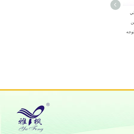
لي
ن
لوجه