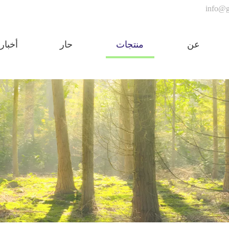
info@g
عن
منتجات
حار
أخبار