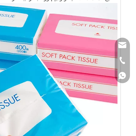
info@goodtissue
+86-750-6896682
Nandy
Rainbow