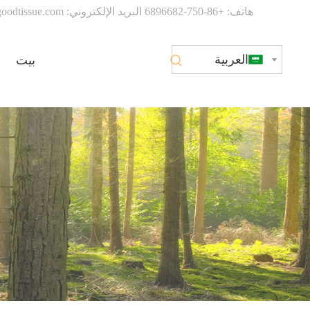
هاتف: +86-750-6896682 البريد الإلكتروني:
oodtissue.com
العربية
بيت