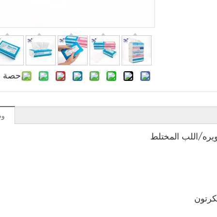
حصة ل
وص
ويره/اللب المختلط
لكرتون